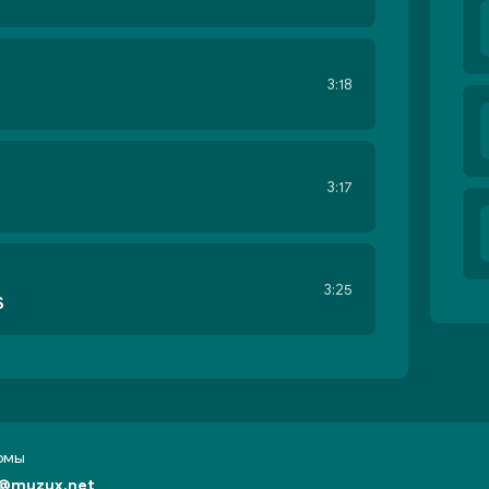
3:18
3:17
3:25
S
бомы
@muzux.net