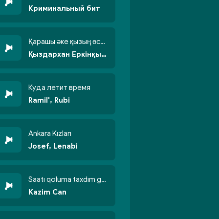
Криминальный бит
Қарашы әке қызың өсті бойжеттіп
Қыздархан Еркінқызы
Куда летит время
Ramil', Rubi
Ankara Kızları
Josef, Lenabi
Saatı qoluma taxdım göyün üzünə qalxdım
Kazim Can