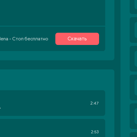
Скачать
lena - Стоп бесплатно
2:47
A
2:53