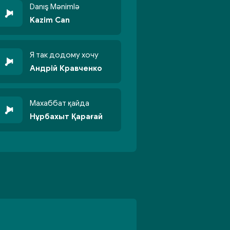
Danış Mənimlə
Kazim Can
Я так додому хочу
Андрій Кравченко
Махаббат қайда
Нұрбахыт Қарағай