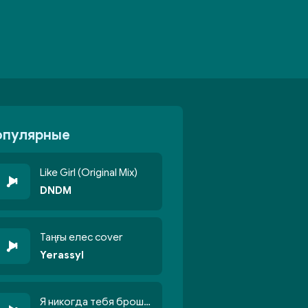
опулярные
Like Girl (Original Mix)
DNDM
Таңғы елес cover
Yerassyl
Я никогда тебя брошу никогда не кину