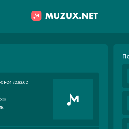
П
01-24 22:53:02
bps
MB