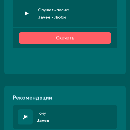
Слушать песню
Javee - Люби
Скачать
Рекомендации
Тону
Javee