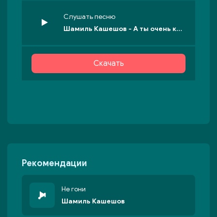
Слушать песню
Шамиль Кашешов - А ты очень красива
Скачать
Рекомендации
Не гони
Шамиль Кашешов