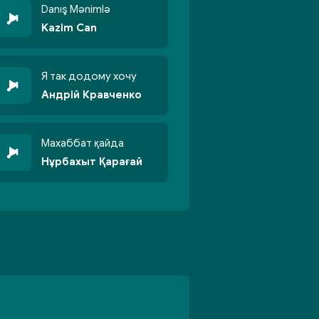
Danış Mənimlə
Kazim Can
Я так додому хочу
Андрій Кравченко
Махаббат қайда
Нұрбахыт Қарағай