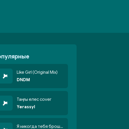
опулярные
Like Girl (Original Mix)
DNDM
Таңғы елес cover
Yerassyl
Я никогда тебя брошу никогда не кину