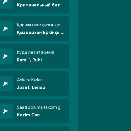
Криминальный бит
Қарашы әке қызың өсті бойжеттіп
Қыздархан Еркінқызы
Куда летит время
Ramil', Rubi
Ankara Kızları
Josef, Lenabi
Saatı qoluma taxdım göyün üzünə qalxdım
Kazim Can