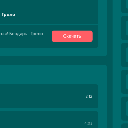
- Грело
тный Бездарь - Грело
Скачать
2:12
4:03