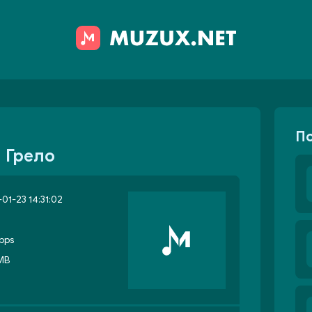
П
 Грело
01-23 14:31:02
bps
 MB