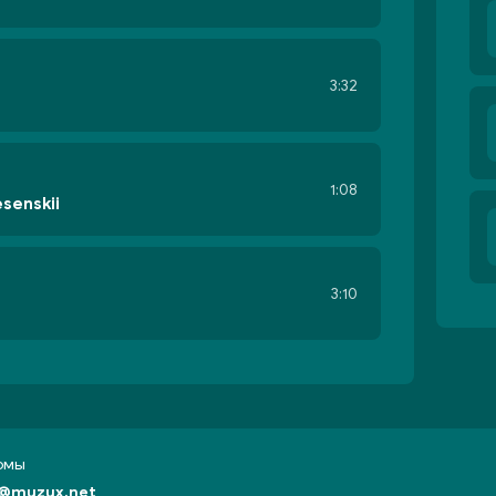
3:32
1:08
esenskii
3:10
бомы
@muzux.net