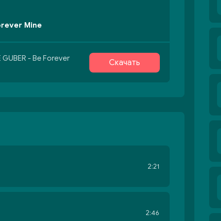
orever Mine
 GUBER - Be Forever
Скачать
2:21
2:46