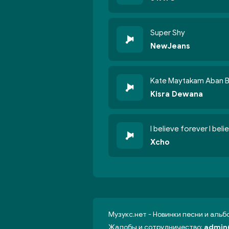
Super Shy
NewJeans
Kate Maytakam Aban 
Kisra Dewana
I believe forever I belie
Xcho
Музукс.нет - Новинки песни и аль
Жалобы и сотрудничество:
admin