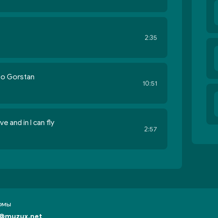
2:35
Bo Gorstan
10:51
ve and in I can fly
2:57
бомы
@muzux.net