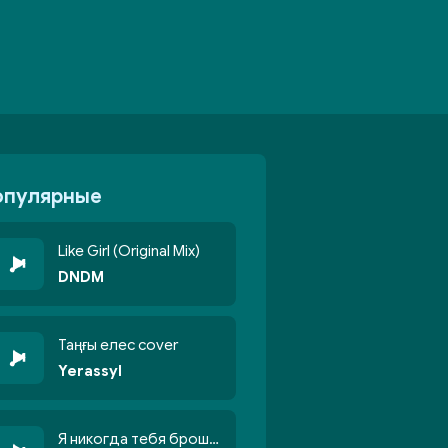
опулярные
Like Girl (Original Mix)
DNDM
Таңғы елес cover
Yerassyl
Я никогда тебя брошу никогда не кину