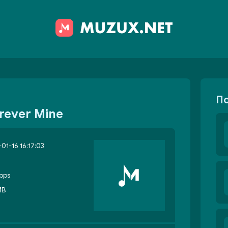
П
rever Mine
01-16 16:17:03
bps
MB