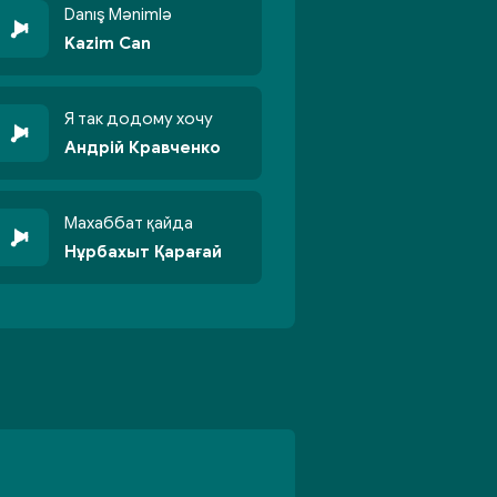
Danış Mənimlə
Kazim Can
Я так додому хочу
Андрій Кравченко
Махаббат қайда
Нұрбахыт Қарағай