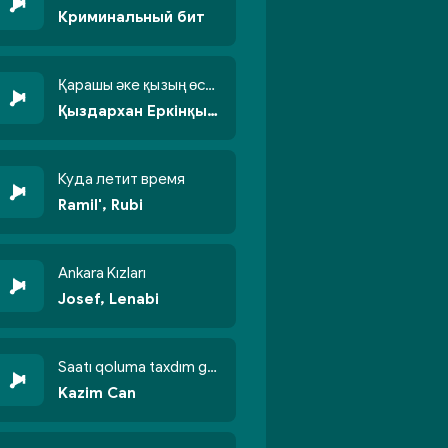
Криминальный бит
Қарашы әке қызың өсті бойжеттіп
Қыздархан Еркінқызы
Куда летит время
Ramil', Rubi
Ankara Kızları
Josef, Lenabi
Saatı qoluma taxdım göyün üzünə qalxdım
Kazim Can