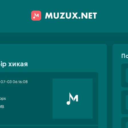
П
Бір хикая
07-03 06:16:08
bps
 MB