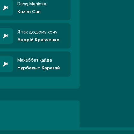
Danış Mənimlə
Kazim Can
Я так додому хочу
Андрій Кравченко
Махаббат қайда
Нұрбахыт Қарағай