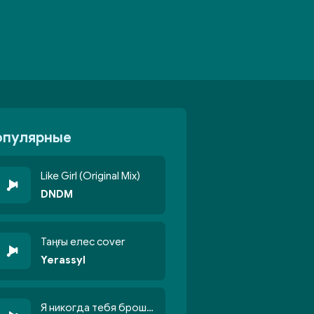
опулярные
Like Girl (Original Mix)
DNDM
Таңғы елес cover
Yerassyl
Я никогда тебя брошу никогда не кину