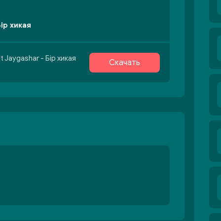
Бір хикая
 Jaygashar - Бір хикая
Скачать