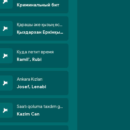
Криминальный бит
Қарашы әке қызың өсті бойжеттіп
Қыздархан Еркінқызы
Куда летит время
Ramil', Rubi
Ankara Kızları
Josef, Lenabi
Saatı qoluma taxdım göyün üzünə qalxdım
Kazim Can