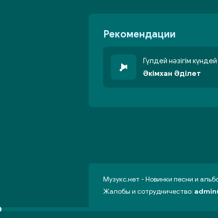
Рекомендации
Гүлдей нәзігім күндей 
Әкімхан Әділет
Музукс.нет - Новинки песни и аль
Жалобы и сотрудничество:
admin