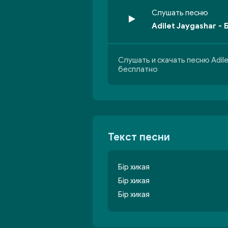
Слушать песню
Adilet Jaygashar - 
Слушать и скачать песню Adilet
бесплатно
Текст песни
Бір хикая
Бір хикая
Бір хикая