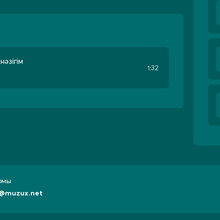
нәзігім
1:32
бомы
@muzux.net