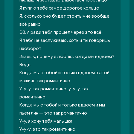
Малыш, я заставлю улыбаться твоё лицо
Я куплю тебе самое дорогое кольцо
Я, сколько оно будет стоить мне вообще
всё равно
Эй, я ради тебя прошел через это всё
Я тебя не заслуживаю, хоть и ты говоришь
наоборот
Знаешь, почему я люблю, когда мы вдвоём?
Ведь
Когда мы с тобой и только вдвоём в этой
машине так романтично
У-у-у, так романтично, у-у-у, так
романтично
Когда мы с тобой и только вдвоём и мы
пьем лин — это так романтично
У-у, я хочу тебя малышка
У-у-у, это так романтично