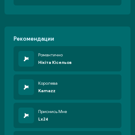
Рекомендации
Романтично
Нікіта Кісельов
Королева
Kamazz
Приснись Мне
Lx24