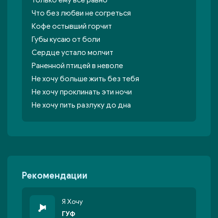
Только ему всё равно
Что без любви не согреться
Кофе остывший горчит
Губы кусаю от боли
Сердце устало молчит
Раненной птицей в неволе
Не хочу больше жить без тебя
Не хочу проклинать эти ночи
Не хочу пить разлуку до дна
Рекомендации
Я Хочу
ГУФ