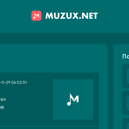
П
11-29 06:02:01
bps
 MB