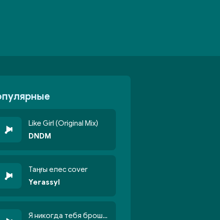
опулярные
Like Girl (Original Mix)
DNDM
Таңғы елес cover
Yerassyl
Я никогда тебя брошу никогда не кину