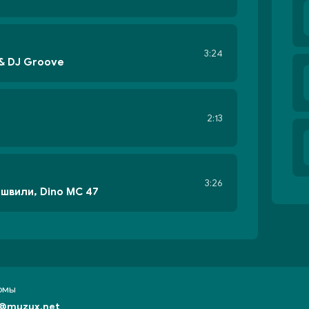
3:24
 & DJ Groove
2:13
3:26
ашвили, Dino MC 47
бомы
@muzux.net