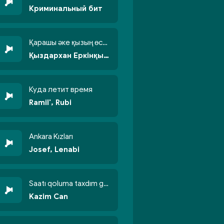
Криминальный бит
Қарашы әке қызың өсті бойжеттіп
Қыздархан Еркінқызы
Куда летит время
Ramil', Rubi
Ankara Kızları
Josef, Lenabi
Saatı qoluma taxdım göyün üzünə qalxdım
Kazim Can