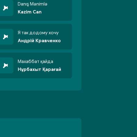
Danış Mənimlə
Kazim Can
Я так додому хочу
Андрій Кравченко
Махаббат қайда
Нұрбахыт Қарағай