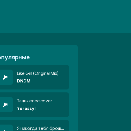
опулярные
Like Girl (Original Mix)
DNDM
Таңғы елес cover
Yerassyl
Я никогда тебя брошу никогда не кину