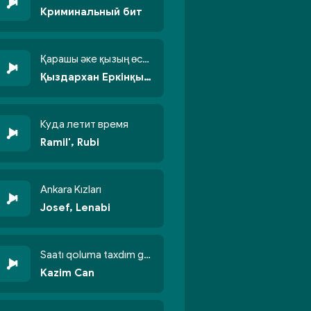
Криминальный бит
Қарашы әке қызың өсті бойжеттіп
Қыздархан Еркінқызы
Куда летит время
Ramil', Rubi
Ankara Kızları
Josef, Lenabi
Saatı qoluma taxdım göyün üzünə qalxdım
Kazim Can