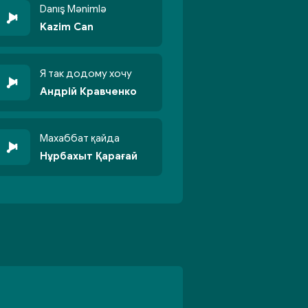
Danış Mənimlə
Kazim Can
Я так додому хочу
Андрій Кравченко
Махаббат қайда
Нұрбахыт Қарағай