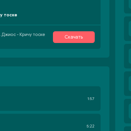
чу тоске
, Джиос - Кричу тоске
Скачать
1:57
5:22