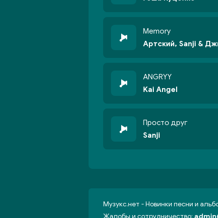
Memory
Артский, Sanji & Д
ANGRYY
Kai Angel
Просто друг
Sanji
Музукс.нет - Новинки песни и аль
Жалобы и сотрудничество:
admin