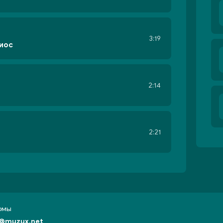
3:19
жиос
2:14
2:21
бомы
@muzux.net