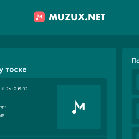
П
у тоске
11-26 10:19:02
bps
 MB