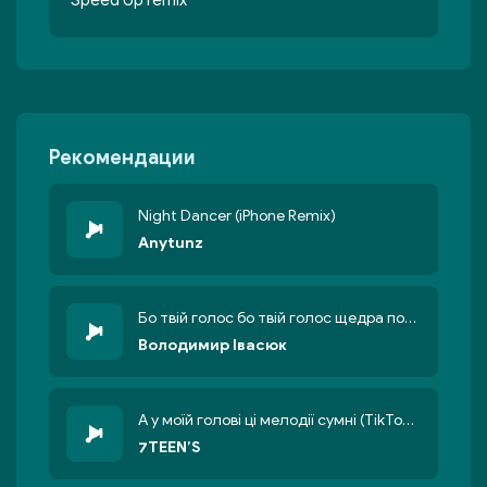
Speed Up remix
Рекомендации
Night Dancer (iPhone Remix)
Anytunz
Бо твій голос бо твій голос щедра повінь (TikTok Remix)
Володимир Івасюк
А у моїй голові ці мелодії сумні (TikTok Remix)
7TEEN’S