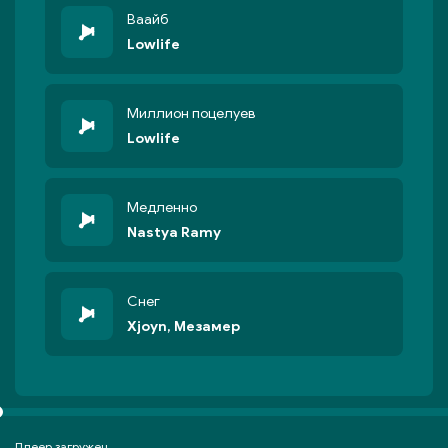
Ваайб
Lowlife
Миллион поцелуев
Lowlife
Медленно
Nastya Ramy
Снег
Xjoyn, Мезамер
Плеер загружен