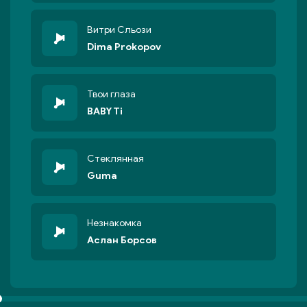
Витри Сльози
Dima Prokopov
Твои глаза
BABY Ti
Стеклянная
Guma
Незнакомка
Аслан Борсов