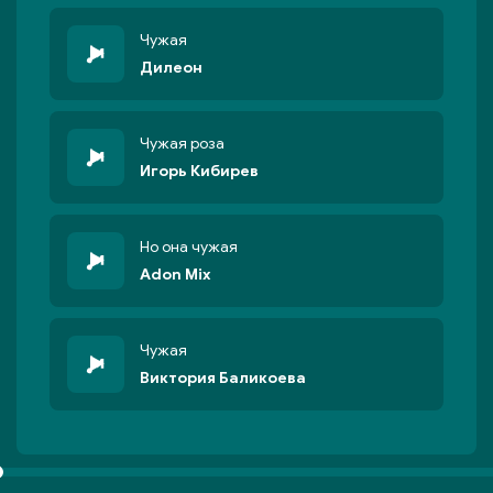
Чужая
Дилеон
Чужая роза
Игорь Кибирев
Но она чужая
Adon Mix
Чужая
Виктория Баликоева