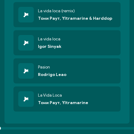
La vida loca (remix)
Тони Раут, Yltramarine & Harddop
La vida loca
Igor Sinyak
Pasion
Rodrigo Leao
La Vida Loca
Тони Раут, Yltramarine