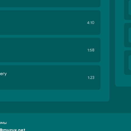
4:10
1:58
егу
1:23
бомы
@muzux.net