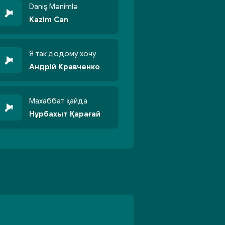
Danış Mənimlə
Kazim Can
Я так додому хочу
Андрій Кравченко
Махаббат қайда
Нұрбахыт Қарағай