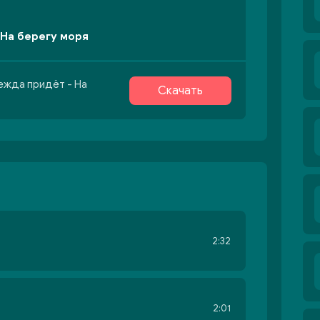
 На берегу моря
ежда придёт - На
Скачать
2:32
2:01