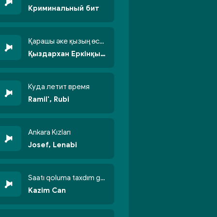
Криминальный бит
Қарашы әке қызың өсті бойжеттіп
Қыздархан Еркінқызы
Куда летит время
Ramil', Rubi
Ankara Kızları
Josef, Lenabi
Saatı qoluma taxdım göyün üzünə qalxdım
Kazim Can