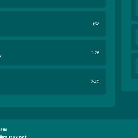
1:36
2:25
E
2:40
бомы
@muzux.net