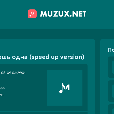
П
шь одна (speed up version)
08-09 06:29:01
bps
MB