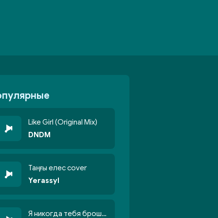
опулярные
Like Girl (Original Mix)
DNDM
Таңғы елес cover
Yerassyl
Я никогда тебя брошу никогда не кину