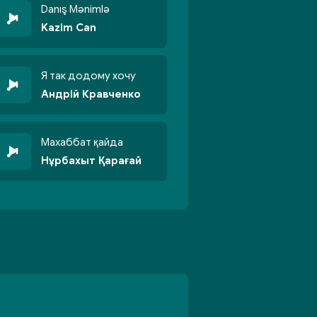
Danış Mənimlə
Kazim Can
Я так додому хочу
Андрій Кравченко
Махаббат қайда
Нұрбахыт Қарағай