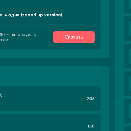
шь одна (speed up version)
EE - Ты танцуешь
Скачать
латно
n)
2:36
1:58