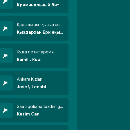
Криминальный бит
Қарашы әке қызың өсті бойжеттіп
Қыздархан Еркінқызы
Куда летит время
Ramil', Rubi
Ankara Kızları
Josef, Lenabi
Saatı qoluma taxdım göyün üzünə qalxdım
Kazim Can