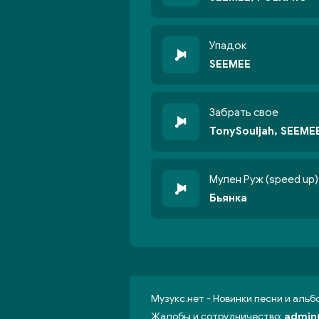
Упадок
SEEMEE
Забрать свое
TonySouljah, SEEME
Мулен Руж (speed up)
Бьянка
Музукс.нет - Новинки песни и аль
Жалобы и сотрудничество:
admin