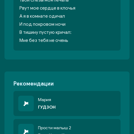
Твои слезы моя печаль
Рвут мое сердце в клочья
А я в комнате одичал
И под покровом ночи
В тишину пустую кричал:
Мне без тебя не очень
Рекомендации
Мария
ГУДЗОН
Прости малыш 2