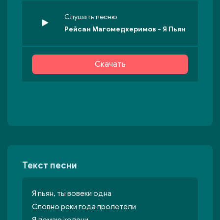
Слушать песню
Рейсан Магомедкеримов - Я Пьян
Скачать
Текст песни
Я пьян, ты вовеки одна
Словно реки года пролетели