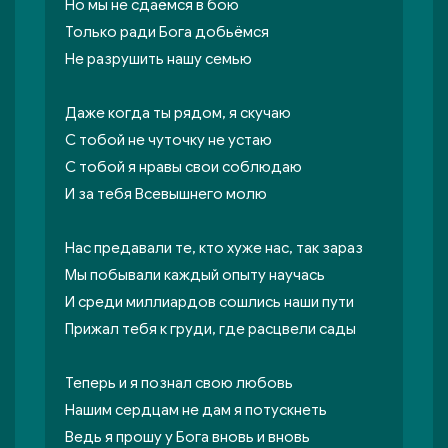
Но мы не сдаёмся в бою
Только ради Бога добьёмся
Не разрушить нашу семью
Даже когда ты рядом, я скучаю
С тобой не чуточку не устаю
С тобой я нравы свои соблюдаю
И за тебя Всевышнего молю
Нас предавали те, кто хуже нас, так зараз
Мы побывали каждый опыту научась
И среди миллиардов сошлись наши пути
Прижал тебя к груди, где расцвели сады
Теперь и я познал свою любовь
Нашим сердцам не дам я потускнеть
Ведь я прошу у Бога вновь и вновь