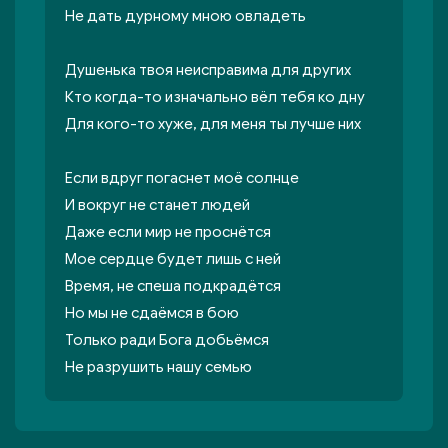
Не дать дурному мною овладеть
Душенька твоя неисправима для других
Кто когда-то изначально вёл тебя ко дну
Для кого-то хуже, для меня ты лучше них
Если вдруг погаснет моё солнце
И вокруг не станет людей
Даже если мир не проснётся
Мое сердце будет лишь с ней
Время, не спеша подкрадётся
Но мы не сдаёмся в бою
Только ради Бога добьёмся
Не разрушить нашу семью