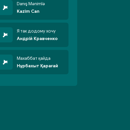
Danış Mənimlə
Kazim Can
Я так додому хочу
Андрій Кравченко
Махаббат қайда
Нұрбахыт Қарағай