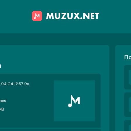
П
а
04-24 19:57:06
bps
 MB