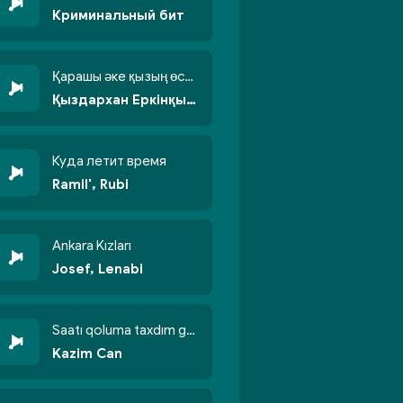
Криминальный бит
Қарашы әке қызың өсті бойжеттіп
Қыздархан Еркінқызы
Куда летит время
Ramil', Rubi
Ankara Kızları
Josef, Lenabi
Saatı qoluma taxdım göyün üzünə qalxdım
Kazim Can