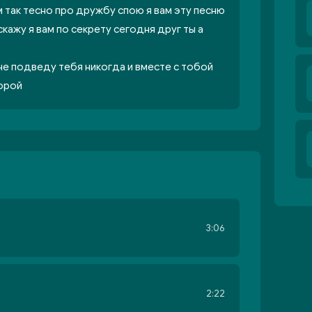
 так тесно про дружбу спою я вам эту песню
кажу я вам по секрету сегодня друг ты а
не подведу тебя никогда и вместе с тобой
горой
3:06
2:22