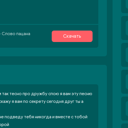
а
- Слово пацана
Скачать
 так тесно про дружбу спою я вам эту песню
кажу я вам по секрету сегодня друг ты а
не подведу тебя никогда и вместе с тобой
горой