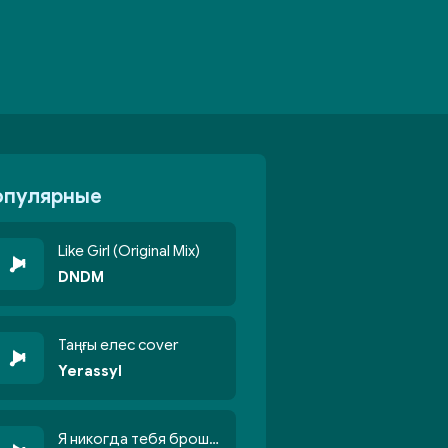
опулярные
Like Girl (Original Mix)
DNDM
Таңғы елес cover
Yerassyl
Я никогда тебя брошу никогда не кину