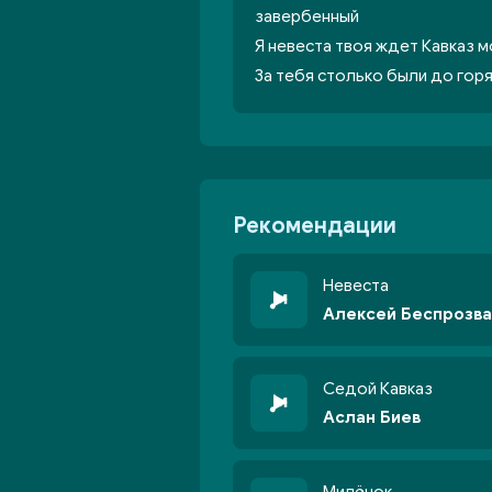
завербенный
Я невеста твоя ждет Кавказ м
За тебя столько были до гор
Рекомендации
Невеста
Алексей Беспрозв
Седой Кавказ
Аслан Биев