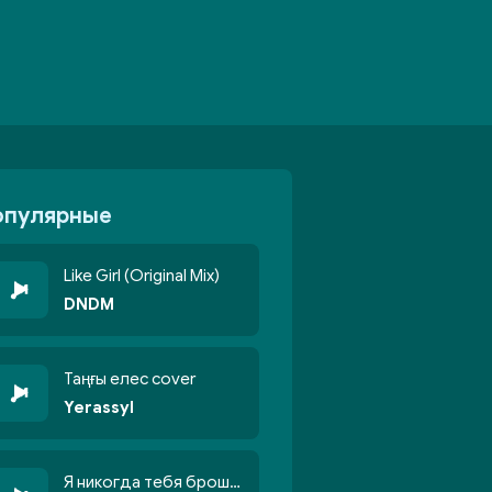
опулярные
Like Girl (Original Mix)
DNDM
Таңғы елес cover
Yerassyl
Я никогда тебя брошу никогда не кину