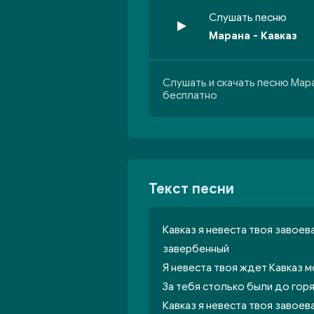
Слушать песню
Марана - Кавказ
Слушать и скачать песню Мара
бесплатно
Текст песни
Кавказ я невеста твоя завоев
завербенный
Я невеста твоя ждет Кавказ м
За тебя столько были до гор
Кавказ я невеста твоя завоев