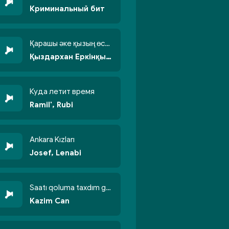
Криминальный бит
Қарашы әке қызың өсті бойжеттіп
Қыздархан Еркінқызы
Куда летит время
Ramil', Rubi
Ankara Kızları
Josef, Lenabi
Saatı qoluma taxdım göyün üzünə qalxdım
Kazim Can