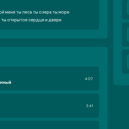
ой меня ты леса ты озера ты море
я ты открытое сердце и двери
4:07
анный
3:41