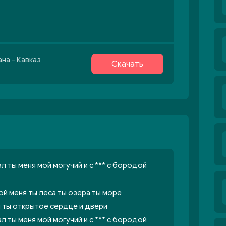
на - Кавказ
Скачать
ал ты меня мой могучий и с *** с бородой
ой меня ты леса ты озера ты море
я ты открытое сердце и двери
ал ты меня мой могучий и с *** с бородой