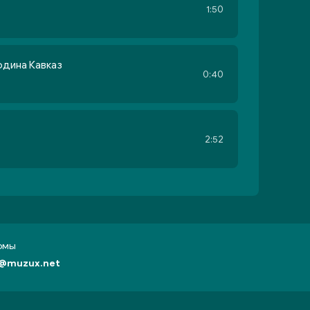
1:50
одина Кавказ
0:40
2:52
бомы
@muzux.net