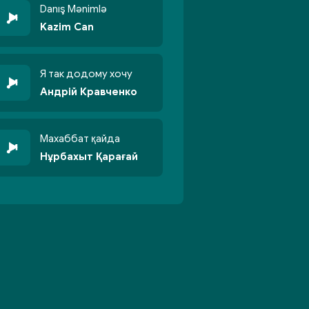
Danış Mənimlə
Kazim Can
Я так додому хочу
Андрій Кравченко
Махаббат қайда
Нұрбахыт Қарағай