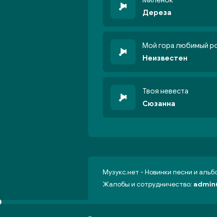
Милёнок
Дереза
Мой гора любимый р
Неизвестен
Твоя невеста
Сюзанна
Музукс.нет - Новинки песни и аль
Жалобы и сотрудничество:
admin