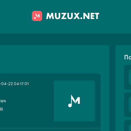
П
04-22 04:17:01
bps
MB