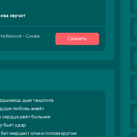
нова звучит
та Киоссе - Снова
Скачать
 вдыхаешь дым танцпола
в душе любовь живёт
о сердце рвёт больнее
цу бьёт удар
т бит мерцают огни и голова кругом