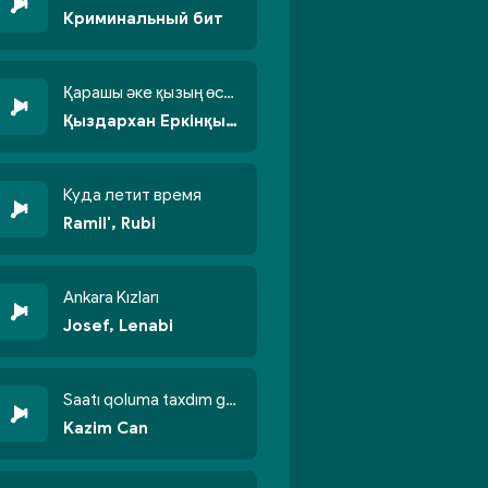
Криминальный бит
Қарашы әке қызың өсті бойжеттіп
Қыздархан Еркінқызы
Куда летит время
Ramil', Rubi
Ankara Kızları
Josef, Lenabi
Saatı qoluma taxdım göyün üzünə qalxdım
Kazim Can