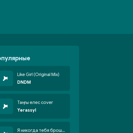
опулярные
Like Girl (Original Mix)
DNDM
Таңғы елес cover
Yerassyl
Я никогда тебя брошу никогда не кину