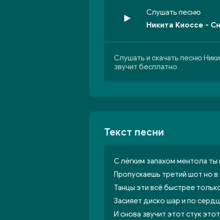
Слушать песню
Никита Киоссе - С
Слушать и скачать песню Ники
звучит бесплатно
Текст песни
С лёгким запахом ментола ты
Пропускаешь третий шот но 
Танцы эти всё быстрее тольк
Засияет диско шар и по серд
И снова звучит этот стук это