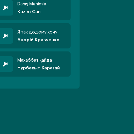
Danış Mənimlə
Kazim Can
Я так додому хочу
Андрій Кравченко
Махаббат қайда
Нұрбахыт Қарағай