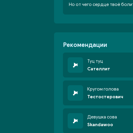
Но от чего сердце твоё болит
Рекомендации
Туц туц
Сателлит
Кругом голова
Тестостерович
Девушка сова
Skandawoo