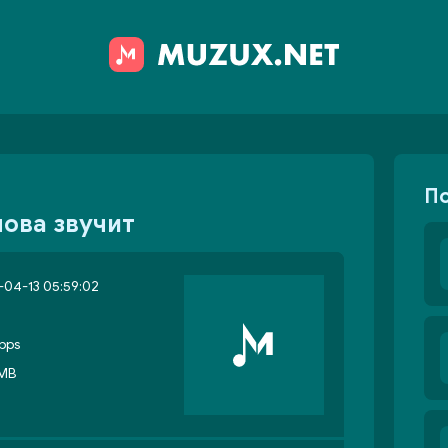
П
нова звучит
04-13 05:59:02
bps
 MB