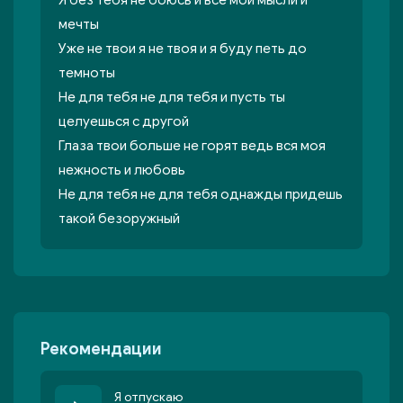
Я без тебя не боюсь и все мои мысли и
мечты
Уже не твои я не твоя и я буду петь до
темноты
Не для тебя не для тебя и пусть ты
целуешься с другой
Глаза твои больше не горят ведь вся моя
нежность и любовь
Не для тебя не для тебя однажды придешь
такой безоружный
Рекомендации
Я отпускаю