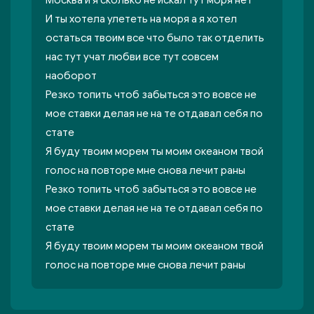
Москва и я сколько не искал тут моря нет
И ты хотела улететь на моря а я хотел
остаться твоим все что было так отделить
нас тут учат любви все тут совсем
наоборот
Резко топить чтоб забыться это вовсе не
мое ставки делая не на те отдавал себя по
стате
Я буду твоим морем ты моим океаном твой
голос на повторе мне снова лечит раны
Резко топить чтоб забыться это вовсе не
мое ставки делая не на те отдавал себя по
стате
Я буду твоим морем ты моим океаном твой
голос на повторе мне снова лечит раны