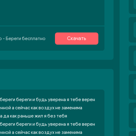
Скачать
o - Береги бесплатно
 береги береги и будь уверена я тебе верен
нной а сейчас как воздух не заменима
а да как раньше жил я без тебя
 береги береги и будь уверена я тебе верен
нной а сейчас как воздух не заменима