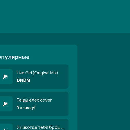
опулярные
Like Girl (Original Mix)
DNDM
Таңғы елес cover
Yerassyl
Я никогда тебя брошу никогда не кину