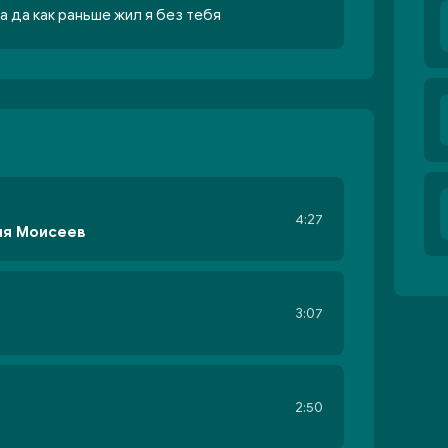
а да как раньше жил я без тебя
4:27
ня Моисеев
3:07
2:50