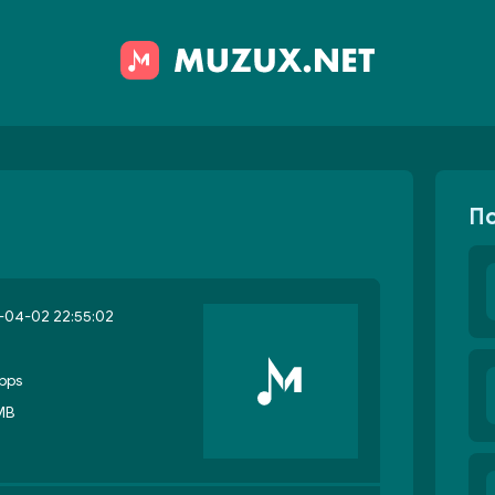
П
-04-02 22:55:02
bps
MB