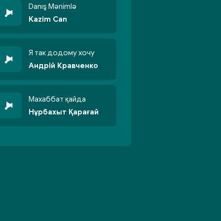
Danış Mənimlə
Kazim Can
Я так додому хочу
Андрій Кравченко
Махаббат қайда
Нұрбахыт Қарағай