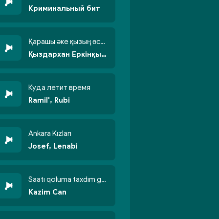
Криминальный бит
Қарашы әке қызың өсті бойжеттіп
Қыздархан Еркінқызы
Куда летит время
Ramil', Rubi
Ankara Kızları
Josef, Lenabi
Saatı qoluma taxdım göyün üzünə qalxdım
Kazim Can