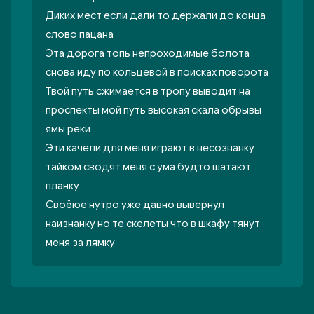
Диких мест если дали то держали до конца
слово пацана
Эта дорога топь непроходимые болота
снова иду по кольцевой в поисках поворота
Твой путь сжимается в тропу выводит на
проспекты мой путь высокая скала обрывы
ямы реки
Эти качели для меня играют в несознанку
тайком сводят меня с ума будто шатают
планку
Своёюе нутро уже давно вывернул
наизнанку но те скелеты что в шкафу тянут
меня за лямку