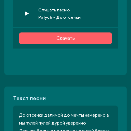
Слушать песню
Palych - До отсечки
Скачать
Текст песни
До отсечки далимой до мечты намерено а
мы пулей пулей дурой уверенно